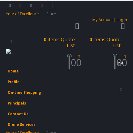
Year of Excellence
Since
My Account | Log In
0
items
Quote
0
items
Quote
List
List
0
0
0
0
2008
Home
Profile
On-Line Shopping
Principals
Contact Us
Drone Services
Year of Excellence
Since