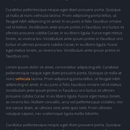
Curabitur pellentesque neque eget diam posuere porta. Quisque
ut nulla at nunc vehicula lacinia. Proin adipiscing porta tellus, ut
feugiat nibh adipiscing sit amet. In eu justo a felis faucibus ornare
vel id metus. Vestibulum ante ipsum primis in faucibus orci luctus et
ultrices posuere cubilia Curae; In eu libero ligula. Fusce eget metus
lorem, ac viverra leo. Vestibulum ante ipsum primis in faucibus orci
luctus et ultrices posuere cubilia Curae; In eu libero ligula. Fusce
eget metus lorem, ac viverra leo. Vestibulum ante ipsum primis in
faucibus orci.
Lorem ipsum dolor sit amet, consectetur adipiscing elit. Curabitur
pellentesque neque eget diam posuere porta. Quisque ut nulla at
nunc
vehicula
lacinia. Proin adipiscing porta tellus, ut feugiat nibh
adipiscing sit amet. In eu justo a felis faucibus ornare vel id metus.
Vestibulum ante ipsum primis in faucibus orci luctus et ultrices
posuere cubilia Curae; In eu libero ligula. Fusce eget metus lorem,
ac viverra leo. Nullam convallis, arcu vel pellentesque sodales, nisi
est varius diam, ac ultrices sem ante quis sem. Proin ultricies
volutpat sapien, nec scelerisque ligula mollis lobortis.
Curabitur pellentesque neque eget diam posuere porta. Quisque