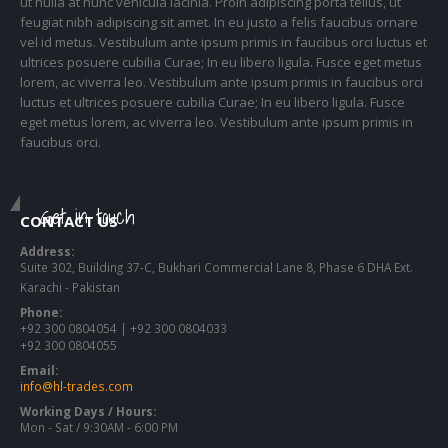
ut nulla at nunc vehicula lacinia. Proin adipiscing porta tellus, ut
feugiat nibh adipiscing sit amet. In eu justo a felis faucibus ornare
vel id metus. Vestibulum ante ipsum primis in faucibus orci luctus et
ultrices posuere cubilia Curae; In eu libero ligula. Fusce eget metus
lorem, ac viverra leo. Vestibulum ante ipsum primis in faucibus orci
luctus et ultrices posuere cubilia Curae; In eu libero ligula. Fusce
eget metus lorem, ac viverra leo. Vestibulum ante ipsum primis in
faucibus orci.
Get in touch
CONTACT US
Address:
Suite 302, Building 37-C, Bukhari Commercial Lane 8, Phase 6 DHA Ext.
Karachi - Pakistan
Phone:
+92 300 0804054 | +92 300 0804033
+92 300 0804055
Email:
info@hl-trades.com
Working Days / Hours:
Mon - Sat / 9:30AM - 6:00 PM