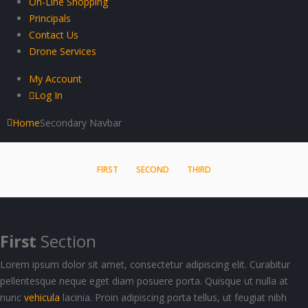
On-Line Shopping
Principals
Contact Us
Drone Services
My Account
Log In
Home
Secondary Navbar
FIRST
SECOND
THIRD
First
Section
Lorem ipsum dolor sit amet, consectetur adipiscing elit. Curabitur
pellentesque neque eget diam posuere porta. Quisque ut nulla at
nunc
vehicula
lacinia. Proin adipiscing porta tellus, ut feugiat nibh