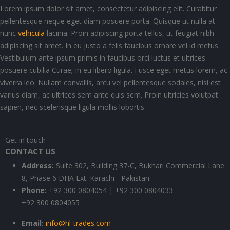
Lorem ipsum dolor sit amet, consectetur adipiscing elit. Curabitur
pellentesque neque eget diam posuere porta. Quisque ut nulla at
nunc
vehicula
lacinia. Proin adipiscing porta tellus, ut feugiat nibh
adipiscing sit amet. In eu justo a felis faucibus ornare vel id metus.
Vestibulum ante ipsum primis in faucibus orci luctus et ultrices
posuere cubilia Curae; In eu libero ligula. Fusce eget metus lorem, ac
viverra leo. Nullam convallis, arcu vel pellentesque sodales, nisi est
varius diam, ac ultrices sem ante quis sem. Proin ultricies volutpat
sapien, nec scelerisque ligula mollis lobortis.
Get in touch
CONTACT US
Address:
Suite 302, Building 37-C, Bukhari Commercial Lane
8, Phase 6 DHA Ext. Karachi - Pakistan
Phone:
+92 300 0804054 | +92 300 0804033
+92 300 0804055
Email:
info@hl-trades.com